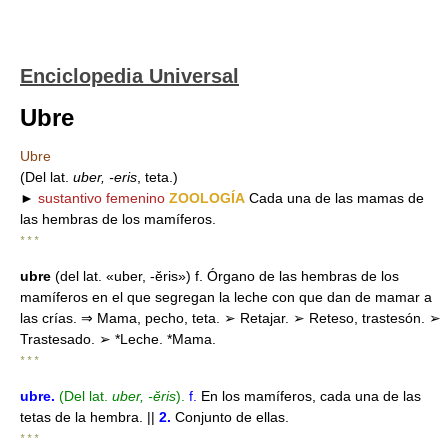
Enciclopedia Universal
Ubre
Ubre
(Del lat.
uber, -eris
, teta.)
►
sustantivo femenino
ZOOLOGÍA
Cada una de las mamas de
las hembras de los mamíferos.
* * *
ubre
(del lat. «uber, -ĕris») f. Órgano de las hembras de los
mamíferos en el que segregan la leche con que dan de mamar a
las crías. ⇒ Mama, pecho, teta. ➢ Retajar. ➢ Reteso, trastesón. ➢
Trastesado. ➢ *Leche. *Mama.
* * *
ubre
.
(Del lat.
uber, -ĕris
).
f.
En los mamíferos, cada una de las
tetas de la hembra. ||
2.
Conjunto de ellas.
* * *