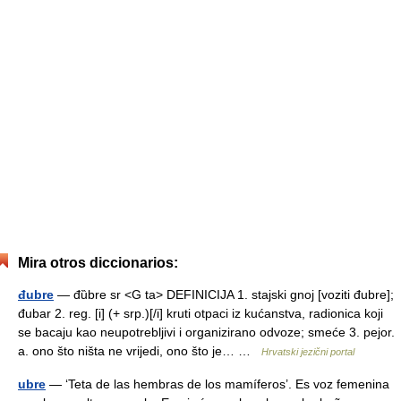
Mira otros diccionarios:
đubre
— đȕbre sr <G ta> DEFINICIJA 1. stajski gnoj [voziti đubre];
đubar 2. reg. [i] (+ srp.)[/i] kruti otpaci iz kućanstva, radionica koji
se bacaju kao neupotrebljivi i organizirano odvoze; smeće 3. pejor.
a. ono što ništa ne vrijedi, ono što je… …
Hrvatski jezični portal
ubre
— ‘Teta de las hembras de los mamíferos’. Es voz femenina