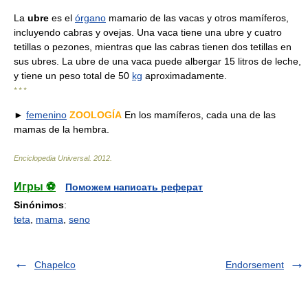
La
ubre
es el
órgano
mamario de las vacas y otros mamíferos,
incluyendo cabras y ovejas. Una vaca tiene una ubre y cuatro
tetillas o pezones, mientras que las cabras tienen dos tetillas en
sus ubres. La ubre de una vaca puede albergar 15 litros de leche,
y tiene un peso total de 50
kg
aproximadamente.
* * *
►
femenino
ZOOLOGÍA
En los mamíferos, cada una de las
mamas de la hembra.
Enciclopedia Universal
.
2012
.
Игры ⚽
Поможем написать реферат
Sinónimos
:
teta
,
mama
,
seno
Chapelco
Endorsement