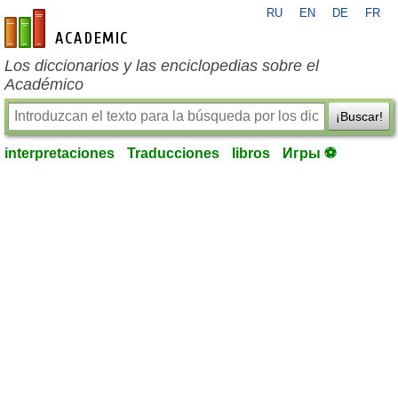
RU
EN
DE
FR
es-academic.com
Los diccionarios y las enciclopedias sobre el
Académico
¡Buscar!
interpretaciones
Traducciones
libros
Игры ⚽