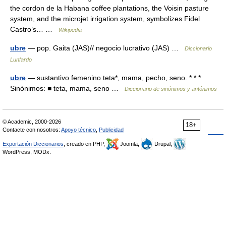
the cordon de la Habana coffee plantations, the Voisin pasture
system, and the microjet irrigation system, symbolizes Fidel
Castro’s… …
Wikipedia
ubre
— pop. Gaita (JAS)// negocio lucrativo (JAS) …
Diccionario
Lunfardo
ubre
— sustantivo femenino teta*, mama, pecho, seno. * * *
Sinónimos: ■ teta, mama, seno …
Diccionario de sinónimos y antónimos
© Academic, 2000-2026
18+
Contacte con nosotros:
Apoyo técnico
,
Publicidad
Exportación Diccionarios
, creado en PHP,
Joomla,
Drupal,
WordPress, MODx.