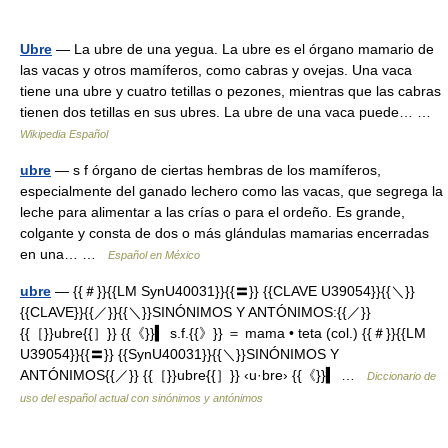
Ubre
— La ubre de una yegua. La ubre es el órgano mamario de
las vacas y otros mamíferos, como cabras y ovejas. Una vaca
tiene una ubre y cuatro tetillas o pezones, mientras que las cabras
tienen dos tetillas en sus ubres. La ubre de una vaca puede… …
Wikipedia Español
ubre
— s f órgano de ciertas hembras de los mamíferos,
especialmente del ganado lechero como las vacas, que segrega la
leche para alimentar a las crías o para el ordeño. Es grande,
colgante y consta de dos o más glándulas mamarias encerradas
en una… …
Español en México
ubre
— {{＃}}{{LM SynU40031}}{{〓}} {{CLAVE U39054}}{{＼}}
{{CLAVE}}{{／}}{{＼}}SINÓNIMOS Y ANTÓNIMOS:{{／}}
{{［}}ubre{{］}} {{《}}▍ s.f.{{》}} ＝ mama • teta (col.) {{＃}}{{LM
U39054}}{{〓}} {{SynU40031}}{{＼}}SINÓNIMOS Y
ANTÓNIMOS{{／}} {{［}}ubre{{］}} ‹u·bre› {{《}}▍ …
Diccionario de
uso del español actual con sinónimos y antónimos