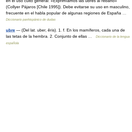
en el uso culto general: «Exprimíamos las ubres al rebaño»
(Collyer Pájaros [Chile 1995]). Debe evitarse su uso en masculino,
frecuente en el habla popular de algunas regiones de España …
Diccionario panhispánico de dudas
ubre
— (Del lat. uber, ĕris). 1. f. En los mamíferos, cada una de
las tetas de la hembra. 2. Conjunto de ellas …
Diccionario de la lengua
española